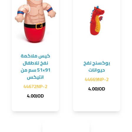
كيس ملاكمة
بوكسنج نفخ
نفخ للاطفال
حيوانات
91×51 سم من
انتيكس
44669NP-2
44672NP-2
4.00JOD
4.00JOD