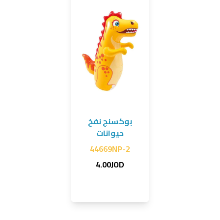
بوكسنج نفخ
حيوانات
44669NP-2
4.00JOD