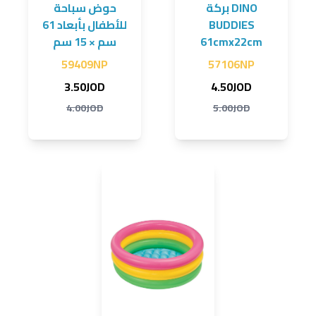
بركة DINO
حوض سباحة
BUDDIES
للأطفال بأبعاد 61
61cmx22cm
سم × 15 سم
59409NP
57106NP
3.50JOD
4.50JOD
4.00JOD
5.00JOD