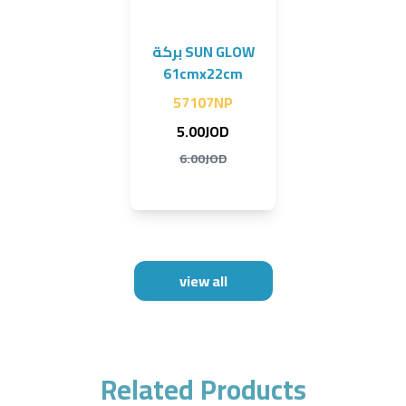
بركة SUN GLOW
61cmx22cm
57107NP
5.00JOD
6.00JOD
view all
Related Products