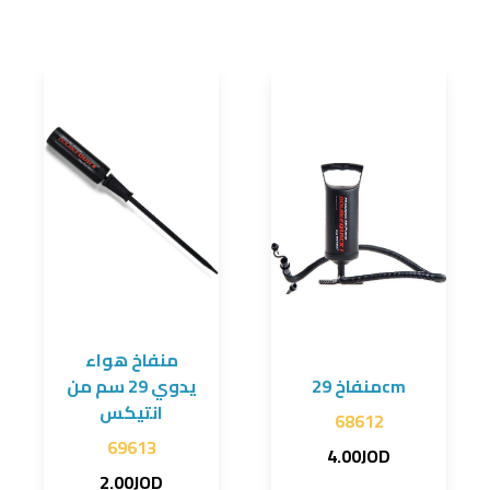
منفاخ هواء
منفاخ 29cm
يدوي 29 سم من
انتيكس
68612
69613
4.00JOD
2.00JOD