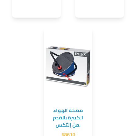
مضخة الهواء
الكبيرة بالقدم
من إنتكس.
68610