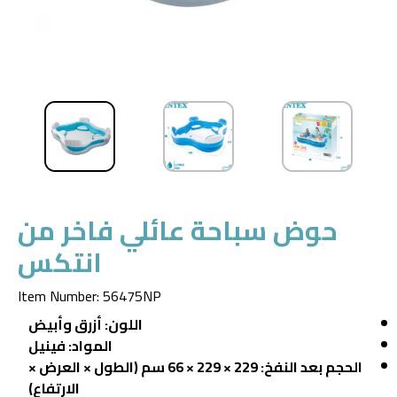
حوض سباحة عائلي فاخر من
انتكس
Item Number
:
56475NP
اللون: أزرق وأبيض
المواد: فينيل
الحجم بعد النفخ: 229 × 229 × 66 سم (الطول × العرض ×
الارتفاع)